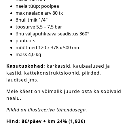
naela tüüp: poolpea
max naelade arv 80 tk
õhuliitmik 1/4″
töösurve 5,5 – 7,5 bar
õhu väljapuhkeava seadistus 360°
puuteots
mõõtmed 120 x 378 x 500 mm
mass 4,0 kg
Kasutuskohad:
karkassid, kaubaalused ja
kastid, kattekonstruktsioonid, piirded,
laudised jms.
Meie käest on võimalik juurde osta ka sobivaid
nealu.
Pildid on illustreeriva tähendusega.
Hind: 8€/päev + km 24% (1,92€)