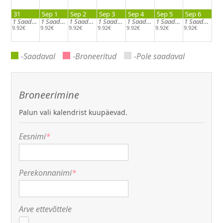
31
Sep 1
Sep 2
Sep 3
Sep 4
Sep 5
Sep 6
1
Saadaval
1
Saadaval
1
Saadaval
1
Saadaval
1
Saadaval
1
Saadaval
1
Saadaval
9.92€
9.92€
9.92€
9.92€
9.92€
9.92€
9.92€
-Saadaval
-Broneeritud
-Pole saadaval
Broneerimine
Palun vali kalendrist kuupäevad.
Eesnimi
*
Perekonnanimi
*
Arve ettevõttele