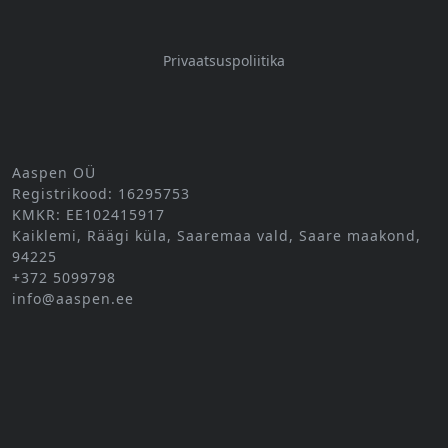
Privaatsuspoliitika
Aaspen OÜ
Registrikood: 16295753
KMKR: EE102415917
Kaiklemi, Räägi küla, Saaremaa vald, Saare maakond,
94225
+372 5099798
info@aaspen.ee