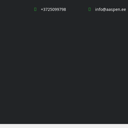
+3725099798
info@aaspen.ee