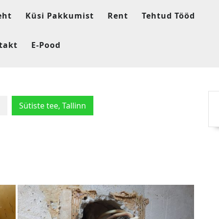
eht
Küsi Pakkumist
Rent
Tehtud Tööd
takt
E-Pood
Sütiste tee, Tallinn