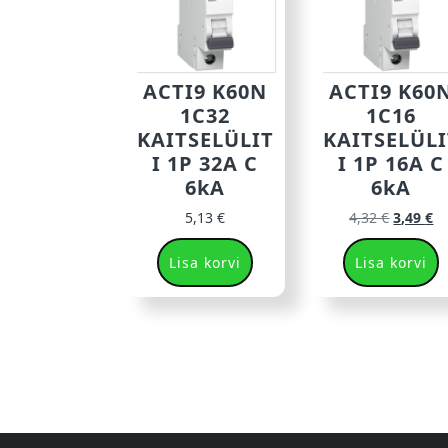
ACTI9 K60N
ACTI9 K60
1C32
1C16
KAITSELÜLIT
KAITSELÜLI
I 1P 32A C
I 1P 16A C
6kA
6kA
5,13
€
4,32
€
3,49
€
Lisa korvi
Lisa korvi