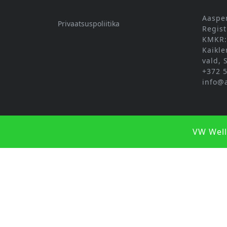
Aaspe
Privaatsuspoliitika
Regist
KMKR:
Kaikle
vald,
+372 
info@
VW Wel