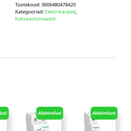
Tootekood:
3606480478420
Kategooriad:
Elektrikaubad
,
Kaitseautomaadid
lus!
Allahindlus!
Allahindlus!