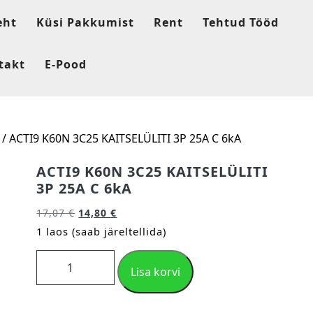
eht
Küsi Pakkumist
Rent
Tehtud Tööd
takt
E-Pood
/ ACTI9 K60N 3C25 KAITSELÜLITI 3P 25A C 6kA
ACTI9 K60N 3C25 KAITSELÜLITI
3P 25A C 6kA
17,07
€
14,80
€
1 laos (saab järeltellida)
Lisa korvi