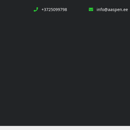
+3725099798
info@aaspen.ee