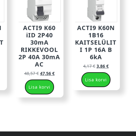
N
ACTI9 K60
ACTI9 K60N
iID 2P40
1B16
T
30mA
KAITSELÜLIT
RIKKEVOOL
I 1P 16A B
2P 40A 30mA
6kA
AC
4,17
€
3,86
€
48,57
€
47,56
€
Lisa korvi
Lisa korvi