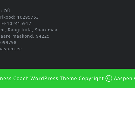
n OÜ
rikood: 16295753
 EE102415917
mi, Räägi küla, Saaremaa
 Saare maakond, 94225
5099798
aaspen.ee
lness Coach WordPress Theme
Copyright Ⓒ Aaspen 