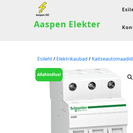
Esil
Aaspen Elekter
Kon
Esileht
/
Elektrikaubad
/
Kaitseautomaadid
Allahindlus!