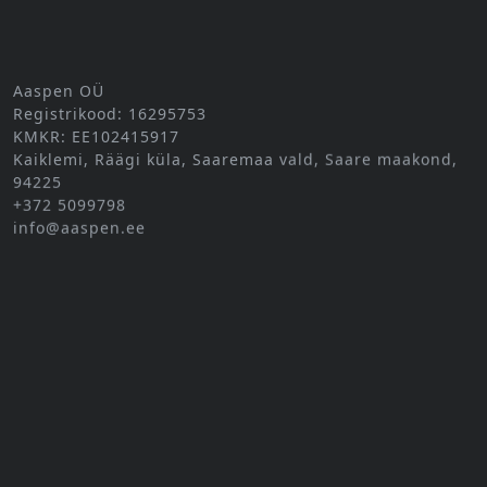
Aaspen OÜ
Registrikood: 16295753
KMKR: EE102415917
Kaiklemi, Räägi küla, Saaremaa vald, Saare maakond,
94225
+372 5099798
info@aaspen.ee