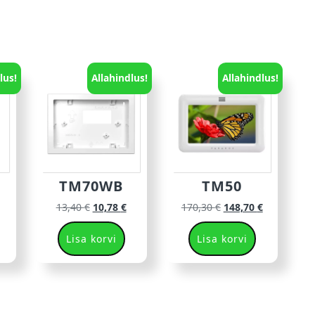
lus!
Allahindlus!
Allahindlus!
TM70WB
TM50
13,40
€
10,78
€
170,30
€
148,70
€
Lisa korvi
Lisa korvi