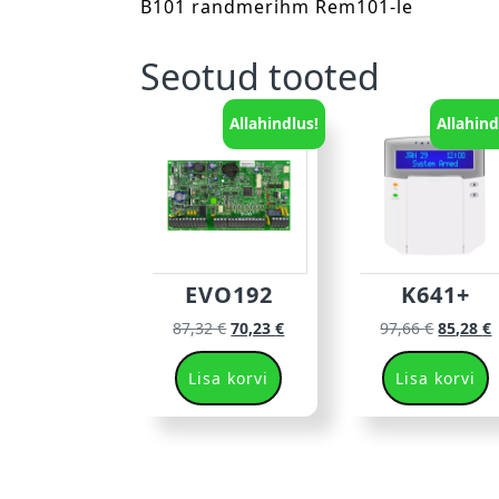
B101 randmerihm Rem101-le
Seotud tooted
Allahindlus!
Allahind
EVO192
K641+
87,32
€
70,23
€
97,66
€
85,28
€
Lisa korvi
Lisa korvi