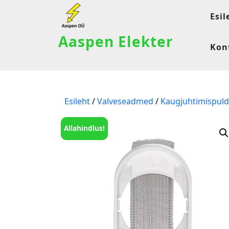
Esil
Aaspen Elekter
Kon
Esileht
/
Valveseadmed
/
Kaugjuhtimispuld
Allahindlus!