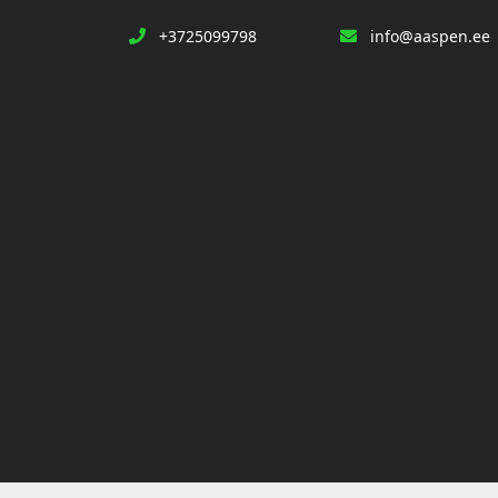
+3725099798
info@aaspen.ee