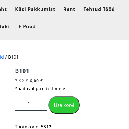
eht
Küsi Pakkumist
Rent
Tehtud Tööd
takt
E-Pood
id
/ B101
B101
7,92
€
6,00
€
Saadaval järeltellimisel
Lisa korvi
Tootekood:
5312